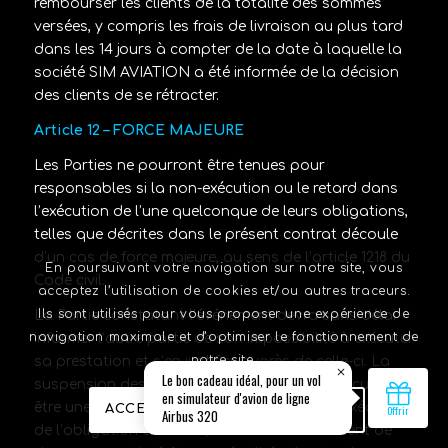
rembourser les clients de la totalité des sommes
versées, y compris les frais de livraison au plus tard
dans les 14 jours à compter de la date à laquelle la
société
SIM AVIATION
a été informée de la décision
des clients de se rétracter.
Article 12 – FORCE MAJEURE
Les Parties ne pourront être tenues pour
responsables si la non-exécution ou le retard dans
l’exécution de l’une quelconque de leurs obligations,
telles que décrites dans le présent contrat découle
d’un cas de force majeure, au sens de l’article 1218 du
En poursuivant votre navigation sur notre site, vous
Code civil.
acceptez l’utilisation de cookies et/ou autres traceurs.
Ils sont utilisés pour vous proposer une expérience de
La Partie constatant l’événement devra sans délai
navigation maximale et d’optimiser le fonctionnement de
informer l’autre partie de son impossibilité à exécuter
notre site.
sa prestation et s’en justifier auprès de celle-ci. La
suspension des obligations ne pourra en aucun cas
être une cause de responsabilité pour non-exécution
ACCEPTER
EN SAVOIR PLUS
de l’obligation en cause, ni induire le versement de